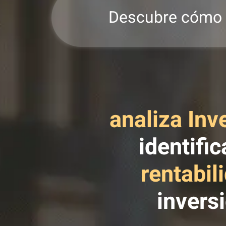
Descubre cómo a
analiza Inv
identifi
rentabil
invers