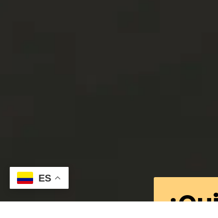
ES
¡Qui