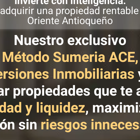
Invierte con inteligencia:
dquirir una propiedad rentable 
Oriente Antioqueño
Nuestro exclusivo
Método Sumeria ACE,
ersiones Inmobiliarias
car propiedades que te
idad y liquidez
, maximi
ión sin
riesgos inneces