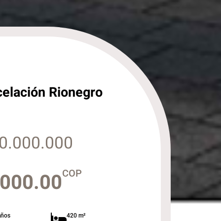
celación Rionegro
0.000.000
COP
,000.00
años
420 m²