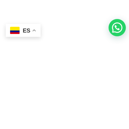
Detalles del inmueble
País:
Colombia
Ciudad:
El Retiro
Àrea Construida:
540
Codígo:
9779653
m²
Alcobas:
4
Baño medio:
1
Estrato:
6
*Tipo de inmueble:
Valor Administración:
Zona / barrio:
Don
$0
Diego
Departamento:
Àrea Terreno:
2763
Antioquia
m²
Estado:
Used
Garajes:
2
Baños:
5